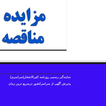
نمایندگی رسمی روزنامه کثیرالانتشار(سراسری)
پذیرش آگهی از سراسرکشور درسریع ترین زمان