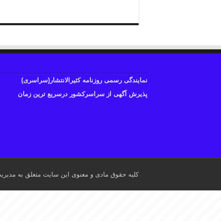
نمایندگی رسمی روزنامه کثیرالانتشار(سراسری)
پذیرش آگهی از سراسرکشور درسریع ترین زمان
کلیه حقوق مادی و معنوی این سایت متعلق به مدیری