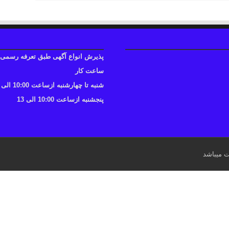
پذیرش انواع آگهی طبق تعرفه رسمی
ساعت کار
شنبه تا چهارشنبه ازساعت 10:00 الی 17
پنجشنبه ازساعت 10:00 الی 13
ت میباشد