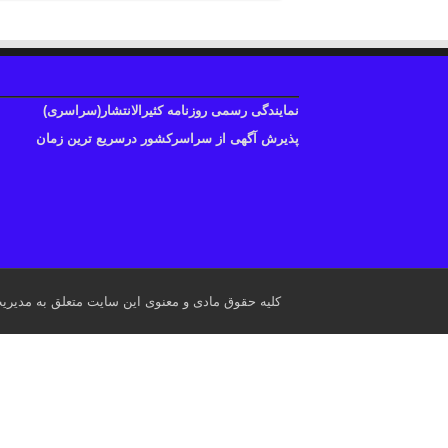
نمایندگی رسمی روزنامه کثیرالانتشار(سراسری)
پذیرش آگهی از سراسرکشور درسریع ترین زمان
کلیه حقوق مادی و معنوی این سایت متعلق به مدیری