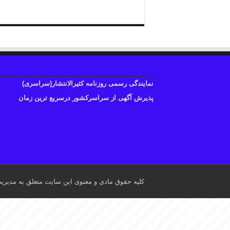
نمایندگی رسمی روزنامه کثیرالانتشار(سراسری)
پذیرش آگهی از سراسرکشور درسریع ترین زمان
کلیه حقوق مادی و معنوی این سایت متعلق به مدیری