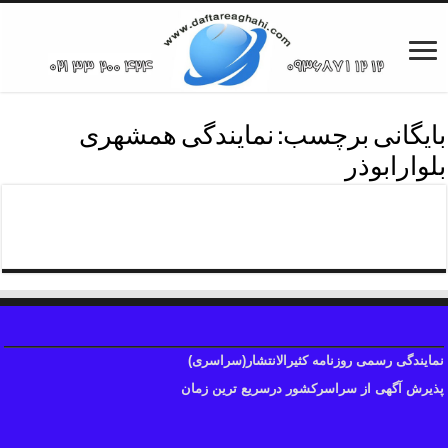
بایگانی برچسب:
نمایندگی همشهری
بلوارابوذر
نمایندگی همشهری شرق تهران
نمایندگی رسمی روزنامه کثیرالانتشار(سراسری)
پذیرش آگهی از سراسرکشور درسریع ترین زمان