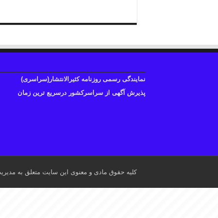
نمایندگی رسمی روزنامه کثیرالانتشار(سراسری)
پذیرش آگهی از سراسرکشور درسریع ترین زمان
کلیه حقوق مادی و معنوی این سایت متعلق به مدیری