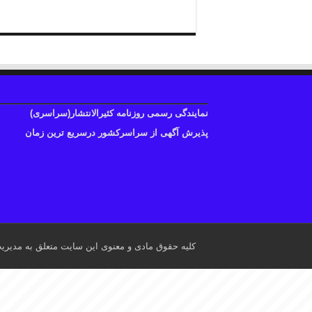
نمایندگی رسمی روزنامه کثیرالانتشار(سراسری)
پذیرش آگهی از سراسرکشور درسریع ترین زمان
کلیه حقوق مادی و معنوی این سایت متعلق به مدیری