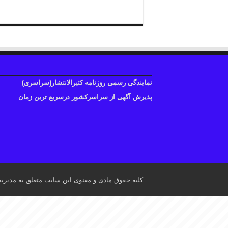
نمایندگی رسمی روزنامه کثیرالانتشار(سراسری)
پذیرش آگهی از سراسرکشور درسریع ترین زمان
کلیه حقوق مادی و معنوی این سایت متعلق به مدیری