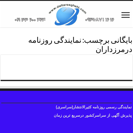
بایگانی برچسب:
نمایندگی روزنامه
درمرزداران
دفترروزنامه ابرارمرزداران
نمایندگی رسمی روزنامه کثیرالانتشار(سراسری)
پذیرش آگهی از سراسرکشور درسریع ترین زمان