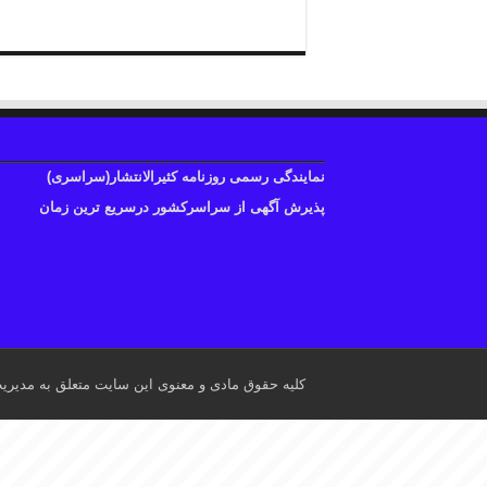
نمایندگی رسمی روزنامه کثیرالانتشار(سراسری)
پذیرش آگهی از سراسرکشور درسریع ترین زمان
کلیه حقوق مادی و معنوی این سایت متعلق به مدیری