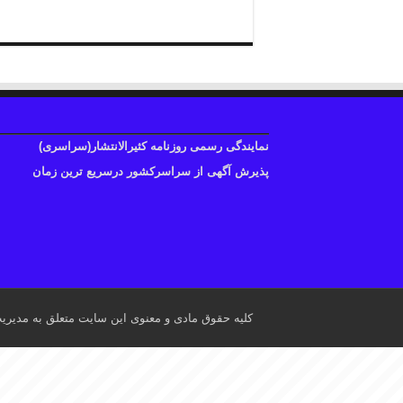
نمایندگی رسمی روزنامه کثیرالانتشار(سراسری)
پذیرش آگهی از سراسرکشور درسریع ترین زمان
کلیه حقوق مادی و معنوی این سایت متعلق به مدیری