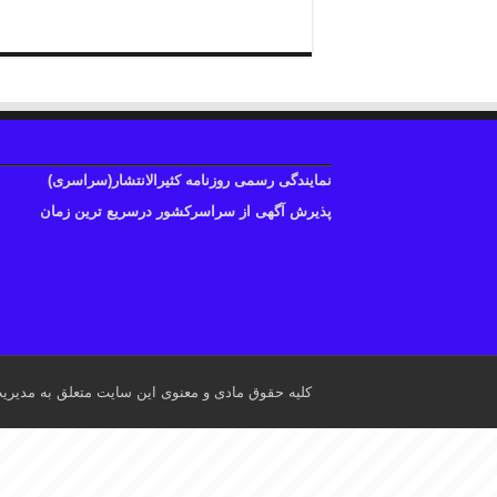
نمایندگی رسمی روزنامه کثیرالانتشار(سراسری)
پذیرش آگهی از سراسرکشور درسریع ترین زمان
کلیه حقوق مادی و معنوی این سایت متعلق به مدیری