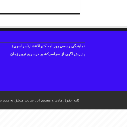
نمایندگی رسمی روزنامه کثیرالانتشار(سراسری)
پذیرش آگهی از سراسرکشور درسریع ترین زمان
کلیه حقوق مادی و معنوی این سایت متعلق به مدیری