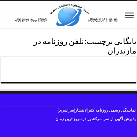
بایگانی برچسب:
نلفن روزنامه در
مازندران
روزنامه استان مازندران
نمایندگی رسمی روزنامه کثیرالانتشار(سراسری)
پذیرش آگهی از سراسرکشور درسریع ترین زمان