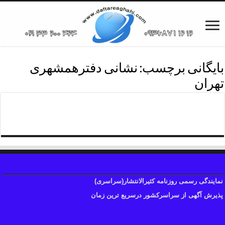
بایگانی برچسب:
نشانی دفترهمشهری
تهران
دفترهمشهری تهران
نمایندگی رسمی روزنامه کثیرالانتشار(سراسری)
پذیرش آگهی از سراسرکشور درسریع ترین زمان