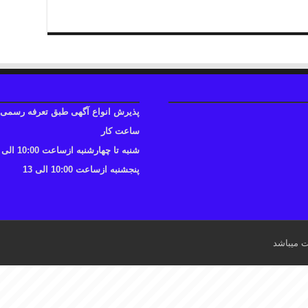
پذیرش انواع آگهی طبق تعرفه رسمی
ساعت کار
شنبه تا چهارشنبه ازساعت 10:00 الی 17
پنجشنبه ازساعت 10:00 الی 13
ت میباشد