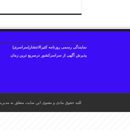
نمایندگی رسمی روزنامه کثیرالانتشار(سراسری)
پذیرش آگهی از سراسرکشور درسریع ترین زمان
کلیه حقوق مادی و معنوی این سایت متعلق به مدیری