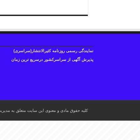
نمایندگی رسمی روزنامه کثیرالانتشار(سراسری)
پذیرش آگهی از سراسرکشور درسریع ترین زمان
کلیه حقوق مادی و معنوی این سایت متعلق به مدیری