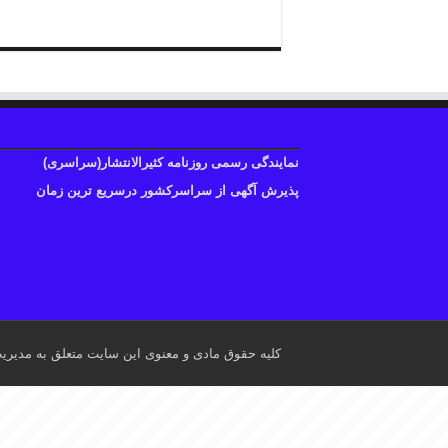
نمایندگی رسمی روزنامه کثیرالانتشار(سراسری)
پذیرش آگهی از سراسرکشور درسریع ترین زمان
کلیه حقوق مادی و معنوی این سایت متعلق به مدیری