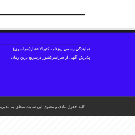
نمایندگی رسمی روزنامه کثیرالانتشار(سراسری)
پذیرش آگهی از سراسرکشور درسریع ترین زمان
کلیه حقوق مادی و معنوی این سایت متعلق به مدیری