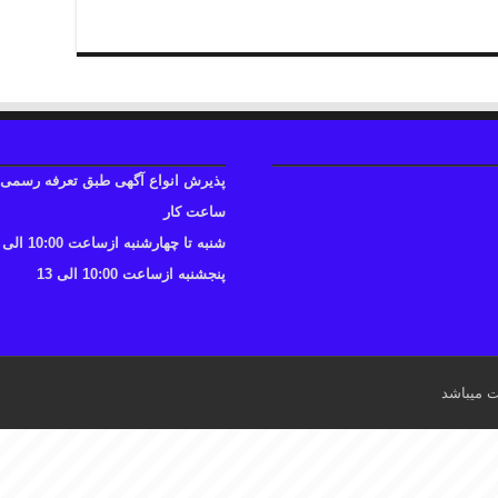
پذیرش انواع آگهی طبق تعرفه رسمی
ساعت کار
شنبه تا چهارشنبه ازساعت 10:00 الی 17
پنجشنبه ازساعت 10:00 الی 13
ت میباشد