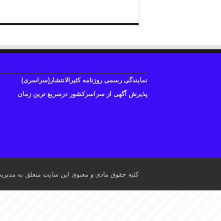
نمایندگی رسمی روزنامه کثیرالانتشار(سراسری)
پذیرش آگهی از سراسرکشور درسریع ترین زمان
کلیه حقوق مادی و معنوی این سایت متعلق به مدیری