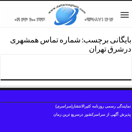
بایگانی برچسب:
شماره تماس همشهری
درشرق تهران
روزنامه همشهری شرق تهران
نمایندگی رسمی روزنامه کثیرالانتشار(سراسری)
پذیرش آگهی از سراسرکشور درسریع ترین زمان