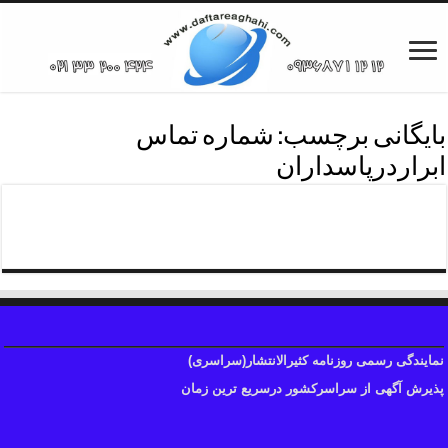
بایگانی برچسب:
شماره تماس
ابراردرپاسداران
تماس با روزنامه درپاسداران
نمایندگی رسمی روزنامه کثیرالانتشار(سراسری)
پذیرش آگهی از سراسرکشور درسریع ترین زمان