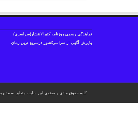
نمایندگی رسمی روزنامه کثیرالانتشار(سراسری)
پذیرش آگهی از سراسرکشور درسریع ترین زمان
کلیه حقوق مادی و معنوی این سایت متعلق به مدیری