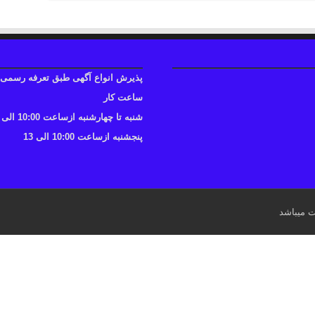
پذیرش انواع آگهی طبق تعرفه رسمی
ساعت کار
شنبه تا چهارشنبه ازساعت 10:00 الی 17
پنجشنبه ازساعت 10:00 الی 13
ت میباشد