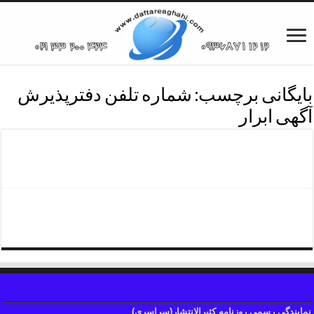
بایگانی برچسب:
شماره تلفن دفترپذیرش
آگهی ابرار
دفترپذیرش آگهی ابرار
شماره تلفن دفترروزنامه ابرار
نمایندگی رسمی روزنامه کثیرالانتشار(سراسری)