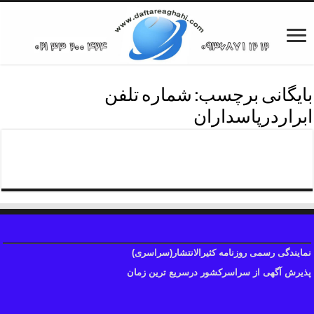
بایگانی برچسب:
شماره تلفن
ابراردرپاسداران
روزنامه ابرارمحدوده پاسداران
نمایندگی رسمی روزنامه کثیرالانتشار(سراسری)
پذیرش آگهی از سراسرکشور درسریع ترین زمان