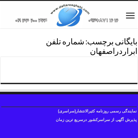
بایگانی برچسب:
شماره تلفن
ابراردراصفهان
نشرآگهی روزنامه ابرار
نمایندگی رسمی روزنامه کثیرالانتشار(سراسری)
پذیرش آگهی از سراسرکشور درسریع ترین زمان