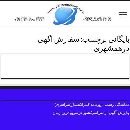
بایگانی برچسب:
سفارش آگهی
درهمشهری
درج فوری آگهی درهمشهری
نمایندگی رسمی روزنامه کثیرالانتشار(سراسری)
پذیرش آگهی از سراسرکشور درسریع ترین زمان