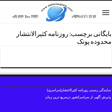
بایگانی برچسب:
روزنامه کثیرالانتشار
محدوده پونک
روزنامه کثیرالانتشار
نمایندگی رسمی روزنامه کثیرالانتشار(سراسری)
پذیرش آگهی از سراسرکشور درسریع ترین زمان