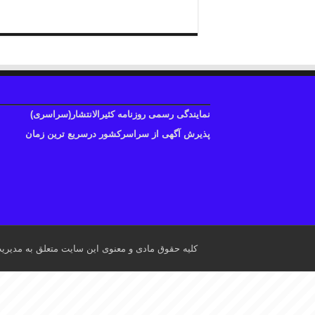
نمایندگی رسمی روزنامه کثیرالانتشار(سراسری)
پذیرش آگهی از سراسرکشور درسریع ترین زمان
کلیه حقوق مادی و معنوی این سایت متعلق به مدیری