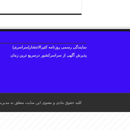
نمایندگی رسمی روزنامه کثیرالانتشار(سراسری)
پذیرش آگهی از سراسرکشور درسریع ترین زمان
کلیه حقوق مادی و معنوی این سایت متعلق به مدیری