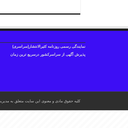
نمایندگی رسمی روزنامه کثیرالانتشار(سراسری)
پذیرش آگهی از سراسرکشور درسریع ترین زمان
کلیه حقوق مادی و معنوی این سایت متعلق به مدیری