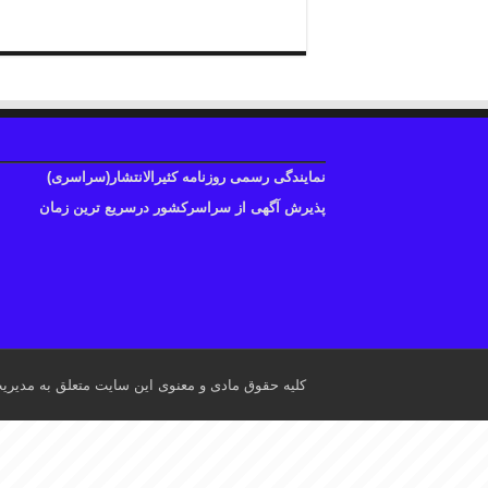
نمایندگی رسمی روزنامه کثیرالانتشار(سراسری)
پذیرش آگهی از سراسرکشور درسریع ترین زمان
کلیه حقوق مادی و معنوی این سایت متعلق به مدیری