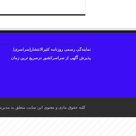
نمایندگی رسمی روزنامه کثیرالانتشار(سراسری)
پذیرش آگهی از سراسرکشور درسریع ترین زمان
کلیه حقوق مادی و معنوی این سایت متعلق به مدیری