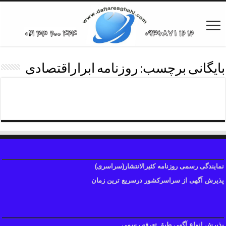
بایگانی برچسب:
روزنامه ابراراقتصادی
تلفن دفترروزنامه ابرار
نمایندگی رسمی روزنامه کثیرالانتشار(سراسری)
پذیرش آگهی از سراسرکشور درسریع ترین زمان
پذیرش انواع آگهی طبق تعرفه رسمی