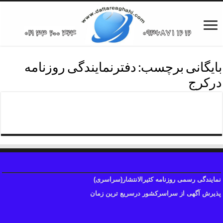
بایگانی برچسب:
دفترنمایندگی روزنامه
درکرج
تلفن دفترروزنامه کرج
نمایندگی رسمی روزنامه کثیرالانتشار(سراسری)
پذیرش آگهی از سراسرکشور درسریع ترین زمان