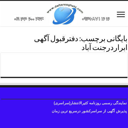
بایگانی برچسب:
دفترقبول آگهی
ابراردرجنت آباد
تلفن درج آگهی ابرارجنت آباد
نمایندگی رسمی روزنامه کثیرالانتشار(سراسری)
پذیرش آگهی از سراسرکشور درسریع ترین زمان