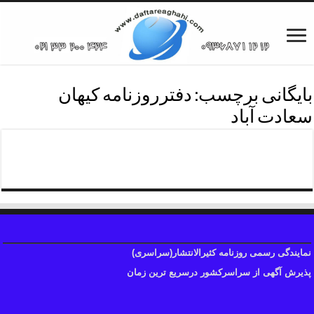
بایگانی برچسب:
دفترروزنامه کیهان
سعادت آباد
دفترروزنامه محدوده سعادت آباد
نمایندگی رسمی روزنامه کثیرالانتشار(سراسری)
پذیرش آگهی از سراسرکشور درسریع ترین زمان