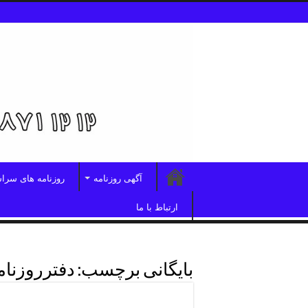
آگهی روزنامه
روزنامه های سرا
ارتباط با ما
بایگانی برچسب:
دفترروزنام
دفترروزنامه همشهری