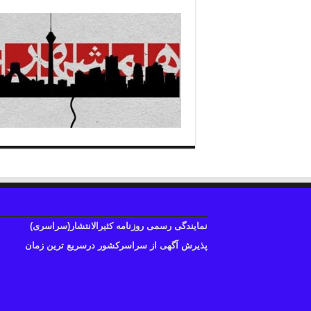
نمایندگی رسمی روزنامه کثیرالانتشار(سراسری)
پذیرش آگهی از سراسرکشور درسریع ترین زمان