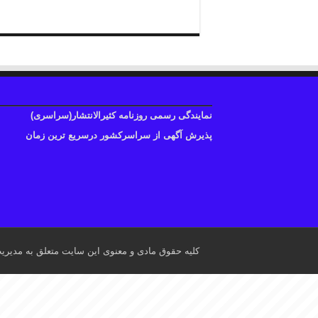
نمایندگی رسمی روزنامه کثیرالانتشار(سراسری)
پذیرش آگهی از سراسرکشور درسریع ترین زمان
کلیه حقوق مادی و معنوی این سایت متعلق به مدیری