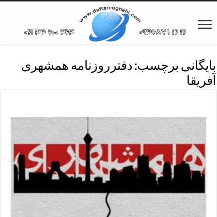
بایگانی برچسب:
دفترروزنامه همشهری
آفریقا
دفترروزنامه همشهری