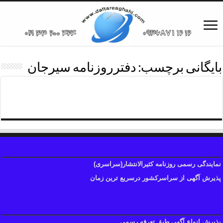
بایگانی برچسب:
دفترروزنامه سیرجان
دفترروزنامه
نمایندگی رسمی روزنامه کثیرالانتشار(سراسری)
پذیرش آگهی از سراسرکشور درسریع ترین زمان
پذیرش انواع آگهی طبق تعرفه رسمی