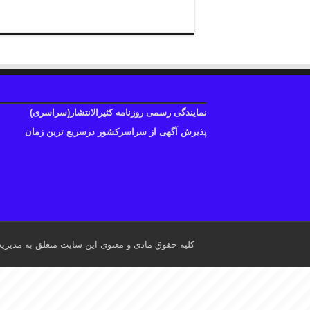
نمایندگی رسمی روزنامه کثیرالانتشار(سراسری)
پذیرش آگهی از سراسرکشور درسریع ترین زمان
کلیه حقوق مادی و معنوی این سایت متعلق به مدیری