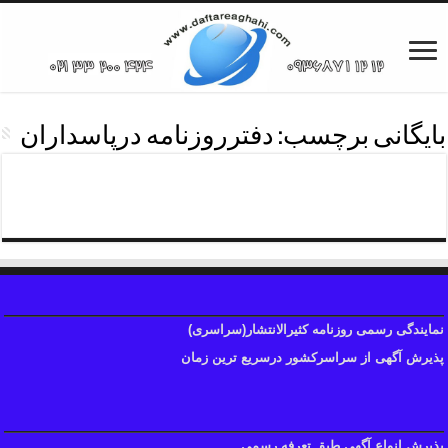
بایگانی برچسب:
دفترروزنامه درپاسداران
تلفن روزنامه درپاسداران
نمایندگی رسمی روزنامه کثیرالانتشار(سراسری)
پذیرش آگهی از سراسرکشور درسریع ترین زمان
پذیرش انواع آگهی طبق تعرفه رسمی