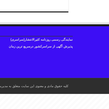
نمایندگی رسمی روزنامه کثیرالانتشار(سراسری)
پذیرش آگهی از سراسرکشور درسریع ترین زمان
کلیه حقوق مادی و معنوی این سایت متعلق به مدیری