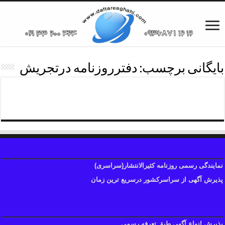
بایگانی برچسب:
دفترروزنامه درتجریش
دفترروزنامه کثیرالانتشارتجریش
نمایندگی رسمی روزنامه کثیرالانتشار(سراسری)
پذیرش آگهی از سراسرکشور درسریع ترین زمان
پذیرش انواع آگهی طبق تعرفه رسمی