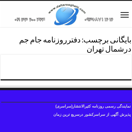
بایگانی برچسب:
دفترروزنامه جام جم
درشمال تهران
تلفن آگهی روزنامه درشمال تهران
نمایندگی رسمی روزنامه کثیرالانتشار(سراسری)
پذیرش آگهی از سراسرکشور درسریع ترین زمان