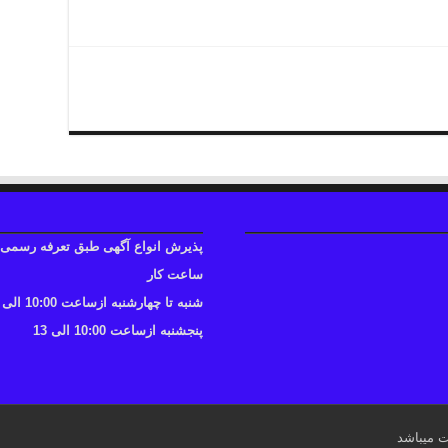
پذیرش انواع آگهی طبق تعرفه رسمی
ساعت کار
شنبه تا چهارشنبه ازساعت 10:00 الی 17
پنجشنبه ازساعت 10:00 الی 13
ت میباشد