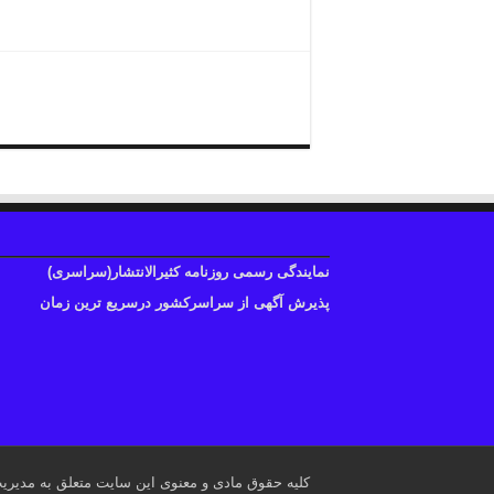
دفترروزنامه
نمایندگی رسمی روزنامه کثیرالانتشار(سراسری)
پذیرش آگهی از سراسرکشور درسریع ترین زمان
کلیه حقوق مادی و معنوی این سایت متعلق به مدیری