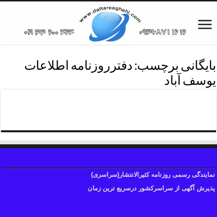
بایگانی برچسب:
دفترروزنامه اطلاعات
یوسف آباد
دفترروزنامه اطلاعات منطقه شش
نمایندگی رسمی روزنامه کثیرالانتشار(سراسری)
پذیرش آگهی از سراسرکشور درسریع ترین زمان