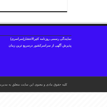
نمایندگی رسمی روزنامه کثیرالانتشار(سراسری)
پذیرش آگهی از سراسرکشور درسریع ترین زمان
کلیه حقوق مادی و معنوی این سایت متعلق به مدیری