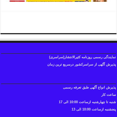
دفترروزنامه اصفهان
نمایندگی رسمی روزنامه کثیرالانتشار(سراسری)
پذیرش آگهی از سراسرکشور درسریع ترین زمان
پذیرش انواع آگهی طبق تعرفه رسمی
ساعت کار
شنبه تا چهارشنبه ازساعت 10:00 الی 17
پنجشنبه ازساعت 10:00 الی 13